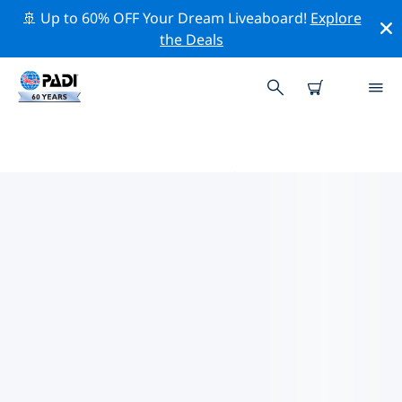
🚢 Up to 60% OFF Your Dream Liveaboard!
Explore
the Deals
PADIダイブショップ IN 北アイル
ランド
上記のフィルターまたはインタラクティブ マップを使用
して、ニーズに合った PADI ダイビング ショップ in 北ア
イルランド を見つけてください。当社のすべてのダイビ
ング センター in 北アイルランド では、優れたトレーニン
グ、楽しいアクティビティを多数提供しており、PADI の
厳格な品質基準に準拠しています。