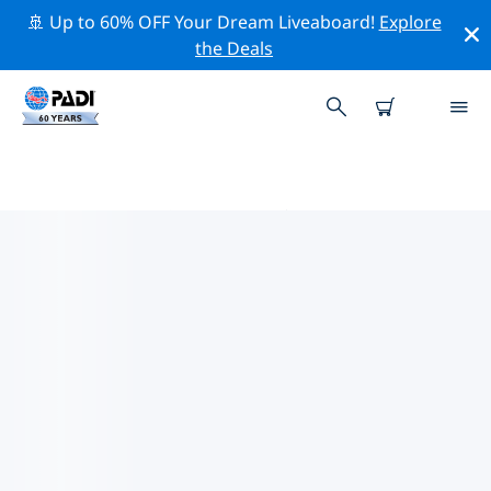
🚢 Up to 60% OFF Your Dream Liveaboard!
Explore
the Deals
PADIダイブショップ ヴァイセンゼ
ー
上記のフィルターまたはインタラクティブ マップを使用
して、ニーズに合った PADI ダイビング ショップ ヴァイ
センゼー を見つけてください。当社のすべてのダイビン
グ センター ヴァイセンゼー では、優れたトレーニング、
楽しいアクティビティを多数提供しており、PADI の厳格
な品質基準に準拠しています。