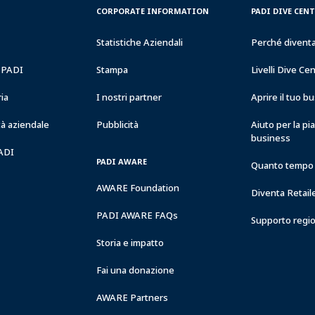
CORPORATE
PADI
CORPORATE INFORMATION
PADI DIVE CEN
INFORMATION
DIVE
CENTER
Statistiche Aziendali
Perché divent
&
RESORTS
a PADI
Stampa
Livelli Dive Ce
ria
I nostri partner
Aprire il tuo 
à aziendale
Pubblicità
Aiuto per la pi
business
PADI
PADI AWARE
Quanto tempo 
AWARE Foundation
Diventa Retail
PADI AWARE FAQs
Supporto regi
Storia e impatto
Fai una donazione
AWARE Partners