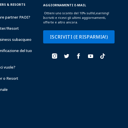
TERS & RESORTS
AGGIORNAMENTI E-MAIL
Ottieni uno sconto del 10% sull'eLearning!
are partner PADI?
Iscriviti e ricevi gli ultimi aggiornamenti,
offerte e altro ancora.
nter/Resort
ISCRIVITI (E RISPARMIA!)
business subacqueo
anificazione del tuo
ci vuole?
er o Resort
onale