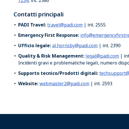
7234
, int. 2386
Contatti principali
PADI Travel:
travel@padi.com
| int. 2555
Emergency First Response:
info@emergencyfirstr
Ufficio legale:
al.hornsby@padi.com
| int. 2390
Quality & Risk Management:
legal@padi.com
| in
Incidenti gravi e problematiche legali, numero dispo
Supporto tecnico/Prodotti digitali:
techsupport@
Website:
webmaster2@padi.com
| int. 2593