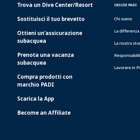
Trova un Dive Center/Resort
PADI
INSIDE
INSIDE PADI
SERVICES
PADI
Sostituisci il tuo brevetto
Chi siamo
La differenz
Ottieni un’assicurazione
subacquea
La nostra sto
Prenota una vacanza
Responsabilit
subacquea
Lavorare in 
Compra prodotti con
marchio PADI
Scarica la App
Become an Affiliate