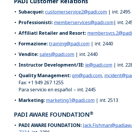
PADI Customer Relations
Subacquei:
customerservice2@padi.com
| int. 2495
Professionisti:
memberservices@padi.com
| int. 24
Affiliati Retailer and Resort:
membersvcs.2@padi
Formazione:
training@padi.com
| int. 2440
Vendite:
sales@padi.com
| int. 2440
Instructor Development/IE:
ie@padi.com
| int. 22
Quality Management:
qm@padi.com
,
incident@pa
Fax: +1 949 267 1255
Para servicio en español – int. 2445
Marketing:
marketing1@padi.com
| int. 2513
®
PADI AWARE FOUNDATION
PADI AWARE FOUNDATION:
Jack.Fishman@padiawa