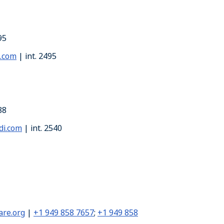
95
.com
| int. 2495
88
di.com
| int. 2540
re.org
|
+1 949 858 7657
;
+1 949 858