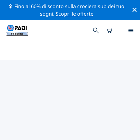
🚢 Fino al 60% di sconto sulla crociera sub dei tuoi
sogni.
Scopri le offerte
CENTRI SUB PADI IN
TRØNDELAG
Trova il centro sub PADI in Trøndelag che si adatta alle
tue esigenze utilizzando i filtri sopra o la mappa
interattiva. Tutti i nostri centri sub in Trøndelag
offrono una formazione eccezionale, numerose
attività divertenti e aderiscono ai severi standard di
qualità PADI.