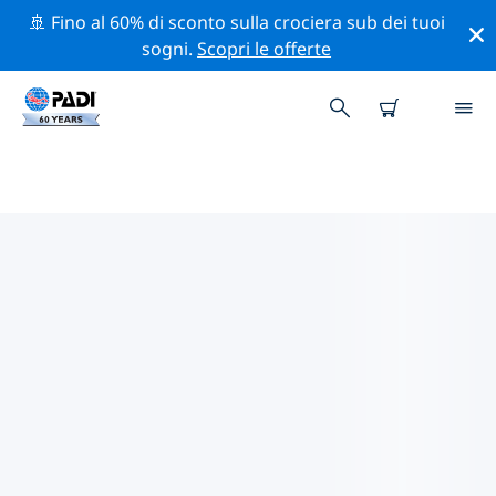
🚢 Fino al 60% di sconto sulla crociera sub dei tuoi
sogni.
Scopri le offerte
CENTRI SUB PADI TRENTIN-
ALTO ADIGE
Trova il centro sub PADI Trentin-Alto Adige che si
adatta alle tue esigenze utilizzando i filtri sopra o la
mappa interattiva. Tutti i nostri centri sub Trentin-Alto
Adige offrono una formazione eccezionale, numerose
attività divertenti e aderiscono ai severi standard di
qualità PADI.