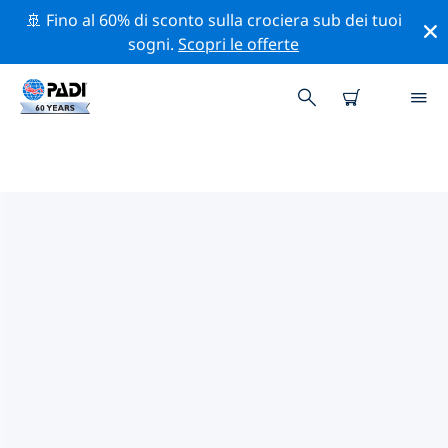
🚢 Fino al 60% di sconto sulla crociera sub dei tuoi
sogni.
Scopri le offerte
CENTRI SUB PADI RAWAI
Trova il centro sub PADI Rawai che si adatta alle tue
esigenze utilizzando i filtri sopra o la mappa
interattiva. Tutti i nostri centri sub Rawai offrono una
formazione eccezionale, numerose attività divertenti e
aderiscono ai severi standard di qualità PADI.