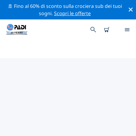
🚢 Fino al 60% di sconto sulla crociera sub dei tuoi
sogni.
Scopri le offerte
CENTRI SUB PADI MIAOLI
Trova il centro sub PADI Miaoli che si adatta alle tue
esigenze utilizzando i filtri sopra o la mappa
interattiva. Tutti i nostri centri sub Miaoli offrono una
formazione eccezionale, numerose attività divertenti e
aderiscono ai severi standard di qualità PADI.