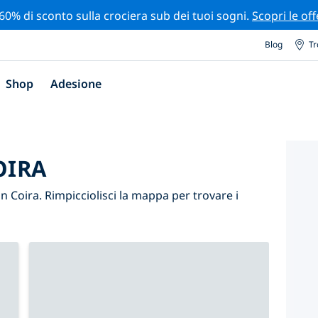
 60% di sconto sulla crociera sub dei tuoi sogni.
Scopri le off
Blog
Tr
Shop
Adesione
OIRA
n Coira. Rimpicciolisci la mappa per trovare i