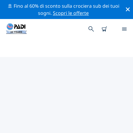
🚢 Fino al 60% di sconto sulla crociera sub dei tuoi
sogni.
Scopri le offerte
CENTRI SUB PADI GREBBESTAD
Sembra che non ci siano centri sub PADI in
Grebbestad. Rimpicciolisci la mappa per trovare i
centri sub più vicini.