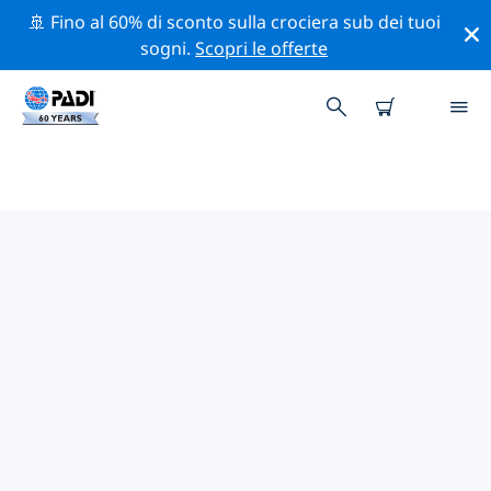
🚢 Fino al 60% di sconto sulla crociera sub dei tuoi
sogni.
Scopri le offerte
CENTRI SUB PADI IN SUVADIVA
(ATOLLO DI HUVADHOO)
Trova il centro sub PADI in Suvadiva (Atollo di
Huvadhoo) che si adatta alle tue esigenze utilizzando i
filtri sopra o la mappa interattiva. Tutti i nostri centri
sub in Suvadiva (Atollo di Huvadhoo) offrono una
formazione eccezionale, numerose attività divertenti e
aderiscono ai severi standard di qualità PADI.