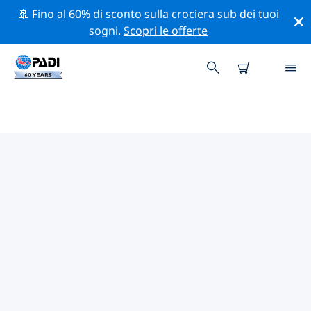
🚢 Fino al 60% di sconto sulla crociera sub dei tuoi
sogni.
Scopri le offerte
CENTRI SUB PADI MTHATHA
Sembra che non ci siano centri sub PADI in Mthatha.
Rimpicciolisci la mappa per trovare i centri sub più
vicini.