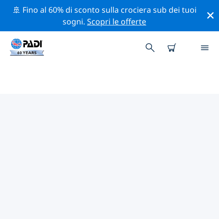
🚢 Fino al 60% di sconto sulla crociera sub dei tuoi
sogni.
Scopri le offerte
CENTRI SUB PADI VERO BEACH
Trova il centro sub PADI Vero Beach che si adatta alle
tue esigenze utilizzando i filtri sopra o la mappa
interattiva. Tutti i nostri centri sub Vero Beach offrono
una formazione eccezionale, numerose attività
divertenti e aderiscono ai severi standard di qualità
PADI.