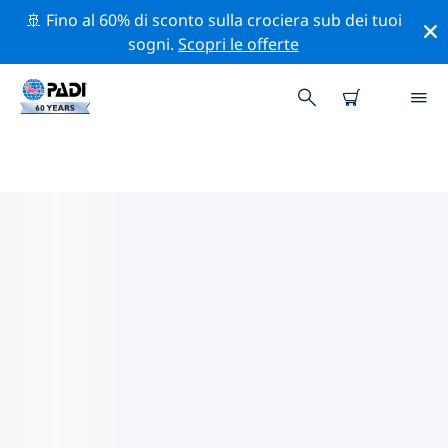
🚢 Fino al 60% di sconto sulla crociera sub dei tuoi
sogni.
Scopri le offerte
CENTRI SUB PADI IN TAMPA E
SAN PIETROBURGO
Trova il centro sub PADI in Tampa e San Pietroburgo
che si adatta alle tue esigenze utilizzando i filtri sopra
o la mappa interattiva. Tutti i nostri centri sub in
Tampa e San Pietroburgo offrono una formazione
eccezionale, numerose attività divertenti e aderiscono
ai severi standard di qualità PADI.