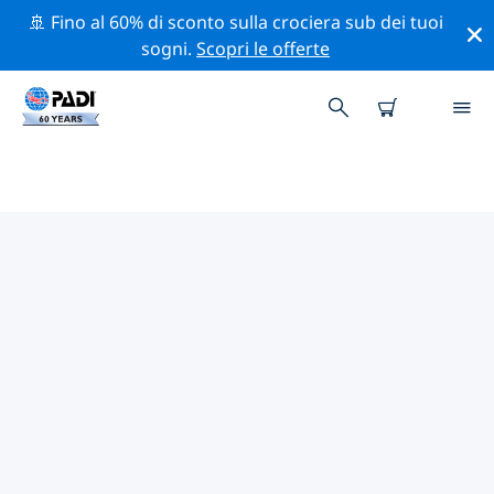
🚢 Fino al 60% di sconto sulla crociera sub dei tuoi
sogni.
Scopri le offerte
CENTRI SUB PADI ST.
AUGUSTINE
Trova il centro sub PADI St. Augustine che si adatta alle
tue esigenze utilizzando i filtri sopra o la mappa
interattiva. Tutti i nostri centri sub St. Augustine
offrono una formazione eccezionale, numerose
attività divertenti e aderiscono ai severi standard di
qualità PADI.