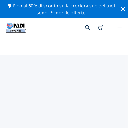
🚢 Fino al 60% di sconto sulla crociera sub dei tuoi
sogni.
Scopri le offerte
CENTRI SUB PADI SAINT LOUIS
Trova il centro sub PADI Saint Louis che si adatta alle
tue esigenze utilizzando i filtri sopra o la mappa
interattiva. Tutti i nostri centri sub Saint Louis offrono
una formazione eccezionale, numerose attività
divertenti e aderiscono ai severi standard di qualità
PADI.