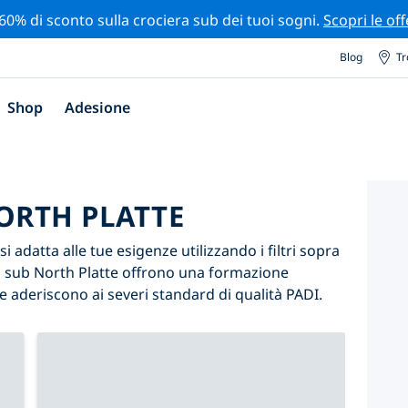
 60% di sconto sulla crociera sub dei tuoi sogni.
Scopri le off
Blog
Tr
Shop
Adesione
NORTH PLATTE
i adatta alle tue esigenze utilizzando i filtri sopra
tri sub North Platte offrono una formazione
e aderiscono ai severi standard di qualità PADI.