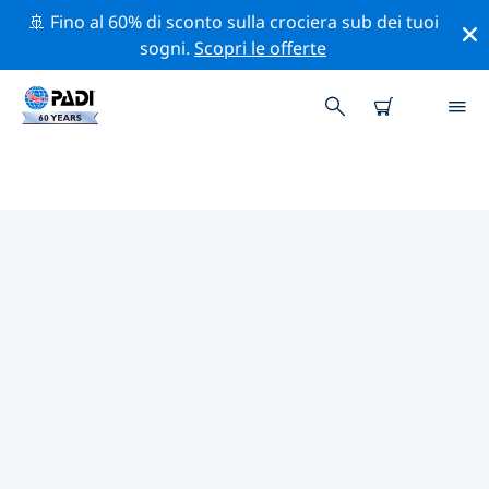
🚢 Fino al 60% di sconto sulla crociera sub dei tuoi
sogni.
Scopri le offerte
CENTRI SUB PADI MOLOKAI
Trova il centro sub PADI Molokai che si adatta alle tue
esigenze utilizzando i filtri sopra o la mappa
interattiva. Tutti i nostri centri sub Molokai offrono
una formazione eccezionale, numerose attività
divertenti e aderiscono ai severi standard di qualità
PADI.