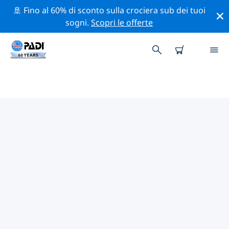
🚢 Fino al 60% di sconto sulla crociera sub dei tuoi
sogni.
Scopri le offerte
CENTRI SUB PADI HILO
Sembra che non ci siano centri sub PADI in Hilo.
Rimpicciolisci la mappa per trovare i centri sub più
vicini.