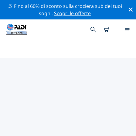
🚢 Fino al 60% di sconto sulla crociera sub dei tuoi
sogni.
Scopri le offerte
CENTRI SUB PADI LAHIANA
Sembra che non ci siano centri sub PADI in Lahiana.
Rimpicciolisci la mappa per trovare i centri sub più
vicini.