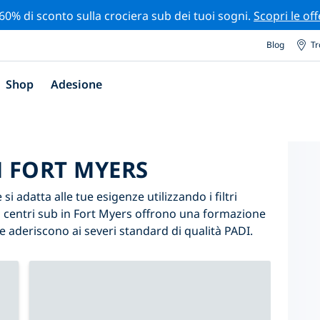
 60% di sconto sulla crociera sub dei tuoi sogni.
Scopri le off
Blog
Tr
Shop
Adesione
N FORT MYERS
i adatta alle tue esigenze utilizzando i filtri
tri centri sub in Fort Myers offrono una formazione
e aderiscono ai severi standard di qualità PADI.