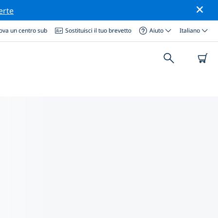
erte
ova un centro sub
Sostituisci il tuo brevetto
Aiuto
Italiano