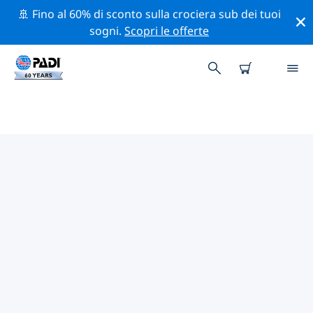
🚢 Fino al 60% di sconto sulla crociera sub dei tuoi
sogni.
Scopri le offerte
CENTRI SUB PADI DENVER
Trova il centro sub PADI Denver che si adatta alle tue
esigenze utilizzando i filtri sopra o la mappa
interattiva. Tutti i nostri centri sub Denver offrono una
formazione eccezionale, numerose attività divertenti e
aderiscono ai severi standard di qualità PADI.