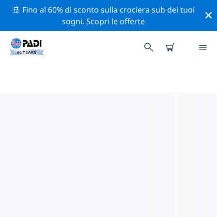
🚢 Fino al 60% di sconto sulla crociera sub dei tuoi
sogni.
Scopri le offerte
CENTRI SUB PADI IN ST. JOHN’S
REEF, ZABARGAD & ROCKY
ISLAND
Sembra che non ci siano centri sub PADI in in St. John’s
Reef, Zabargad & Rocky Island. Rimpicciolisci la mappa
per trovare i centri sub più vicini.