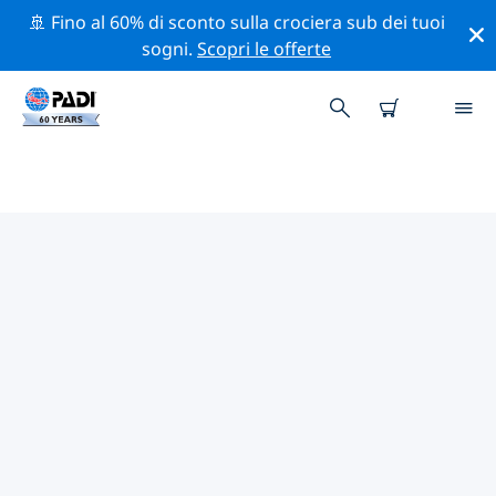
🚢 Fino al 60% di sconto sulla crociera sub dei tuoi
sogni.
Scopri le offerte
CENTRI SUB PADI ST JOHN
Trova il centro sub PADI St John che si adatta alle tue
esigenze utilizzando i filtri sopra o la mappa
interattiva. Tutti i nostri centri sub St John offrono una
formazione eccezionale, numerose attività divertenti e
aderiscono ai severi standard di qualità PADI.