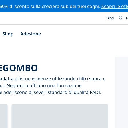
 60% di sconto sulla crociera sub dei tuoi sogni.
Scopri le off
Blog
Tr
Shop
Adesione
NEGOMBO
atta alle tue esigenze utilizzando i filtri sopra o
tri sub Negombo offrono una formazione
e aderiscono ai severi standard di qualità PADI.