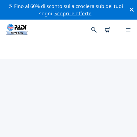
🚢 Fino al 60% di sconto sulla crociera sub dei tuoi
sogni.
Scopri le offerte
CENTRI SUB PADI TARIFA
Trova il centro sub PADI Tarifa che si adatta alle tue
esigenze utilizzando i filtri sopra o la mappa
interattiva. Tutti i nostri centri sub Tarifa offrono una
formazione eccezionale, numerose attività divertenti e
aderiscono ai severi standard di qualità PADI.