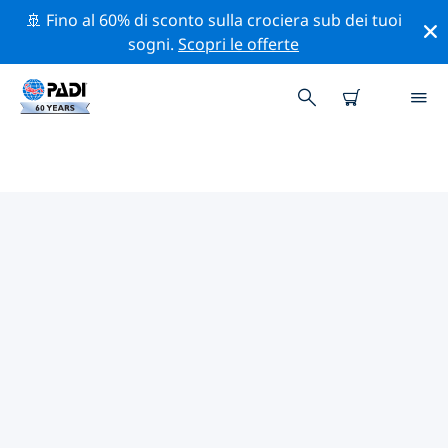
🚢 Fino al 60% di sconto sulla crociera sub dei tuoi
sogni.
Scopri le offerte
CENTRI SUB PADI LA AZOHIA
Trova il centro sub PADI La Azohia che si adatta alle tue
esigenze utilizzando i filtri sopra o la mappa
interattiva. Tutti i nostri centri sub La Azohia offrono
una formazione eccezionale, numerose attività
divertenti e aderiscono ai severi standard di qualità
PADI.