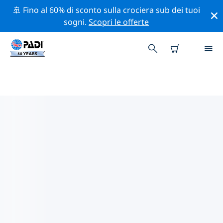
🚢 Fino al 60% di sconto sulla crociera sub dei tuoi
sogni.
Scopri le offerte
CENTRI SUB PADI NELLA
REPUBBLICA CECA
Trova il centro sub PADI nella Repubblica Ceca che si
adatta alle tue esigenze utilizzando i filtri sopra o la
mappa interattiva. Tutti i nostri centri sub nella
Repubblica Ceca offrono una formazione eccezionale,
numerose attività divertenti e aderiscono ai severi
standard di qualità PADI.