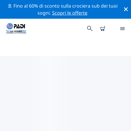
🚢 Fino al 60% di sconto sulla crociera sub dei tuoi
sogni.
Scopri le offerte
CENTRI SUB PADI HULL
Trova il centro sub PADI Hull che si adatta alle tue
esigenze utilizzando i filtri sopra o la mappa
interattiva. Tutti i nostri centri sub Hull offrono una
formazione eccezionale, numerose attività divertenti e
aderiscono ai severi standard di qualità PADI.