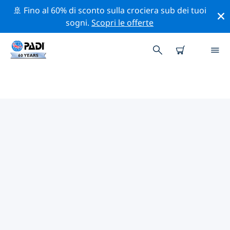
🚢 Fino al 60% di sconto sulla crociera sub dei tuoi
sogni.
Scopri le offerte
CENTRI SUB PADI FIFE
Sembra che non ci siano centri sub PADI in Fife.
Rimpicciolisci la mappa per trovare i centri sub più
vicini.