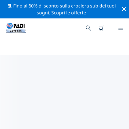
🚢 Fino al 60% di sconto sulla crociera sub dei tuoi
sogni.
Scopri le offerte
CENTRI SUB PADI BIRMINGHAM
Trova il centro sub PADI Birmingham che si adatta alle
tue esigenze utilizzando i filtri sopra o la mappa
interattiva. Tutti i nostri centri sub Birmingham
offrono una formazione eccezionale, numerose
attività divertenti e aderiscono ai severi standard di
qualità PADI.