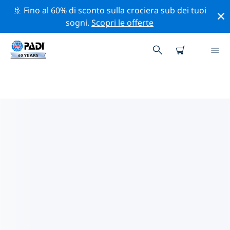
🚢 Fino al 60% di sconto sulla crociera sub dei tuoi
sogni.
Scopri le offerte
CENTRI SUB PADI IN RAS
MOHAMED
Sembra che non ci siano centri sub PADI in in Ras
Mohamed. Rimpicciolisci la mappa per trovare i centri
sub più vicini.