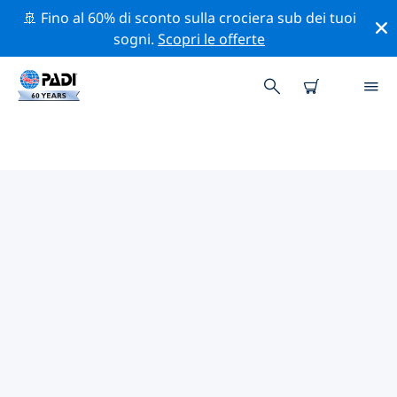
🚢 Fino al 60% di sconto sulla crociera sub dei tuoi
sogni.
Scopri le offerte
CENTRI SUB PADI PROVINCIA DI
TIERRA DEL FUEGO
Sembra che non ci siano centri sub PADI in provincia di
Tierra del Fuego. Rimpicciolisci la mappa per trovare i
centri sub più vicini.