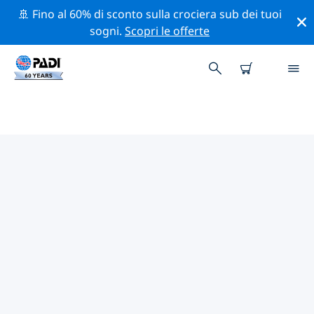
🚢 Fino al 60% di sconto sulla crociera sub dei tuoi
sogni.
Scopri le offerte
CENTRI SUB PADI IN PRASLIN
Trova il centro sub PADI in Praslin che si adatta alle tue
esigenze utilizzando i filtri sopra o la mappa
interattiva. Tutti i nostri centri sub in Praslin offrono
una formazione eccezionale, numerose attività
divertenti e aderiscono ai severi standard di qualità
PADI.