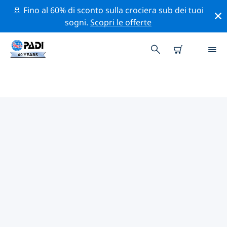
🚢 Fino al 60% di sconto sulla crociera sub dei tuoi
sogni.
Scopri le offerte
CENTRI SUB PADI IN PLACENCIA
Sembra che non ci siano centri sub PADI in in
Placencia. Rimpicciolisci la mappa per trovare i centri
sub più vicini.