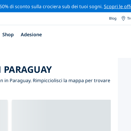
 60% di sconto sulla crociera sub dei tuoi sogni.
Scopri le off
Blog
Tr
Shop
Adesione
N PARAGUAY
n in Paraguay. Rimpicciolisci la mappa per trovare