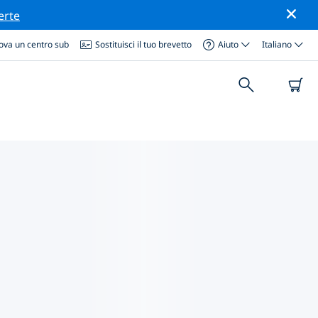
erte
ova un centro sub
Sostituisci il tuo brevetto
Aiuto
Italiano