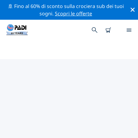
🚢 Fino al 60% di sconto sulla crociera sub dei tuoi
sogni.
Scopri le offerte
CENTRI SUB PADI IN BAY OF
PLENTY
Trova il centro sub PADI in Bay of Plenty che si adatta
alle tue esigenze utilizzando i filtri sopra o la mappa
interattiva. Tutti i nostri centri sub in Bay of Plenty
offrono una formazione eccezionale, numerose
attività divertenti e aderiscono ai severi standard di
qualità PADI.