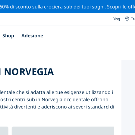
 60% di sconto sulla crociera sub dei tuoi sogni.
Scopri le off
Blog
Tr
Shop
Adesione
N NORVEGIA
entale che si adatta alle tue esigenze utilizzando i
i nostri centri sub in Norvegia occidentale offrono
vità divertenti e aderiscono ai severi standard di