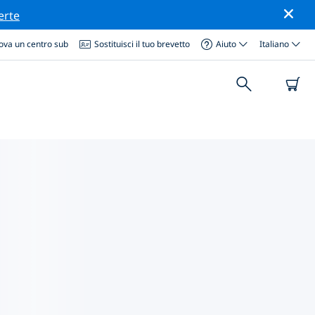
erte
ova un centro sub
Sostituisci il tuo brevetto
Aiuto
Italiano