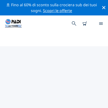
🚢 Fino al 60% di sconto sulla crociera sub dei tuoi
sogni.
Scopri le offerte
CENTRI SUB PADI NEL MONDO
Trova il centro sub PADI nel mondo che si adatta alle
tue esigenze utilizzando i filtri sopra o la mappa
interattiva. Tutti i nostri centri sub nel mondo offrono
una formazione eccezionale, numerose attività
divertenti e aderiscono ai severi standard di qualità
PADI.