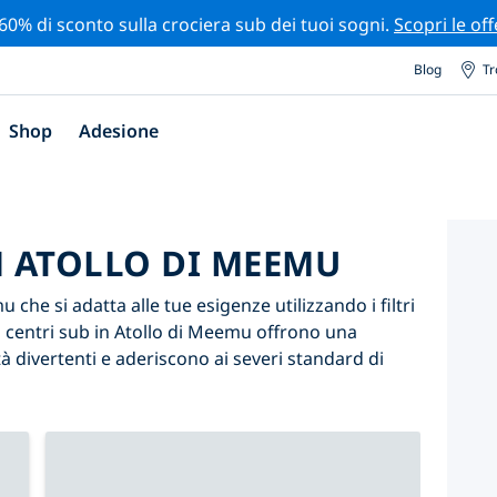
 60% di sconto sulla crociera sub dei tuoi sogni.
Scopri le off
Blog
Tr
Shop
Adesione
N ATOLLO DI MEEMU
 che si adatta alle tue esigenze utilizzando i filtri
ri centri sub in Atollo di Meemu offrono una
 divertenti e aderiscono ai severi standard di