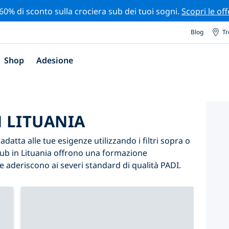
 60% di sconto sulla crociera sub dei tuoi sogni.
Scopri le off
Blog
Tr
Shop
Adesione
N LITUANIA
adatta alle tue esigenze utilizzando i filtri sopra o
i sub in Lituania offrono una formazione
e aderiscono ai severi standard di qualità PADI.