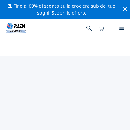
🚢 Fino al 60% di sconto sulla crociera sub dei tuoi
sogni.
Scopri le offerte
CENTRI SUB PADI IN LAGO DI
NEUCHÂTEL, BIENNE E MORAT
Trova il centro sub PADI in Lago di Neuchâtel, Bienne e
Morat che si adatta alle tue esigenze utilizzando i filtri
sopra o la mappa interattiva. Tutti i nostri centri sub in
Lago di Neuchâtel, Bienne e Morat offrono una
formazione eccezionale, numerose attività divertenti e
aderiscono ai severi standard di qualità PADI.