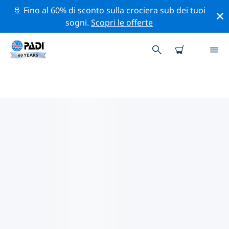
🚢 Fino al 60% di sconto sulla crociera sub dei tuoi
sogni.
Scopri le offerte
CENTRI SUB PADI IN KOH
CHANG
Trova il centro sub PADI in Koh Chang che si adatta alle
tue esigenze utilizzando i filtri sopra o la mappa
interattiva. Tutti i nostri centri sub in Koh Chang
offrono una formazione eccezionale, numerose
attività divertenti e aderiscono ai severi standard di
qualità PADI.