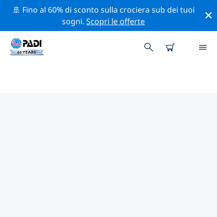
🚢 Fino al 60% di sconto sulla crociera sub dei tuoi
sogni.
Scopri le offerte
CENTRI SUB PADI ISOLE EOLIE
Trova il centro sub PADI isole Eolie che si adatta alle
tue esigenze utilizzando i filtri sopra o la mappa
interattiva. Tutti i nostri centri sub isole Eolie offrono
una formazione eccezionale, numerose attività
divertenti e aderiscono ai severi standard di qualità
PADI.