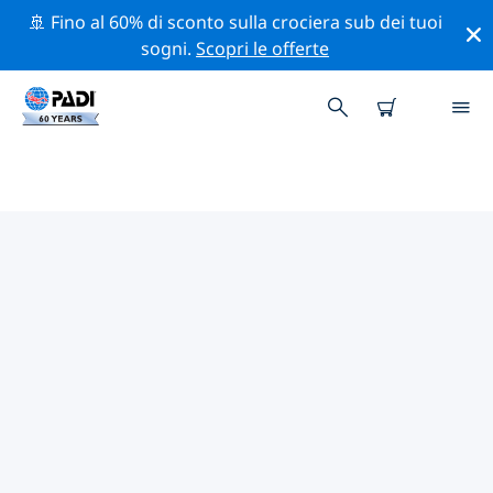
🚢 Fino al 60% di sconto sulla crociera sub dei tuoi
sogni.
Scopri le offerte
CENTRI SUB PADI GENOVA
Trova il centro sub PADI Genova che si adatta alle tue
esigenze utilizzando i filtri sopra o la mappa
interattiva. Tutti i nostri centri sub Genova offrono una
formazione eccezionale, numerose attività divertenti e
aderiscono ai severi standard di qualità PADI.