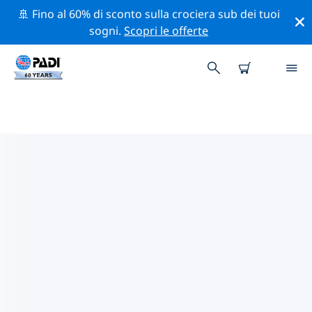
🚢 Fino al 60% di sconto sulla crociera sub dei tuoi
sogni.
Scopri le offerte
CENTRI SUB PADI CASTELSARDO
Sembra che non ci siano centri sub PADI in
Castelsardo. Rimpicciolisci la mappa per trovare i
centri sub più vicini.