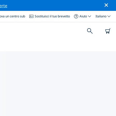
erte
ova un centro sub
Sostituisci il tuo brevetto
Aiuto
Italiano