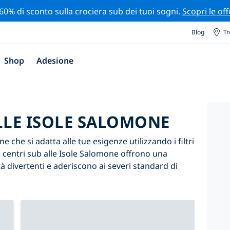
 60% di sconto sulla crociera sub dei tuoi sogni.
Scopri le off
Blog
Tr
Shop
Adesione
ALLE ISOLE SALOMONE
e che si adatta alle tue esigenze utilizzando i filtri
ri centri sub alle Isole Salomone offrono una
 divertenti e aderiscono ai severi standard di