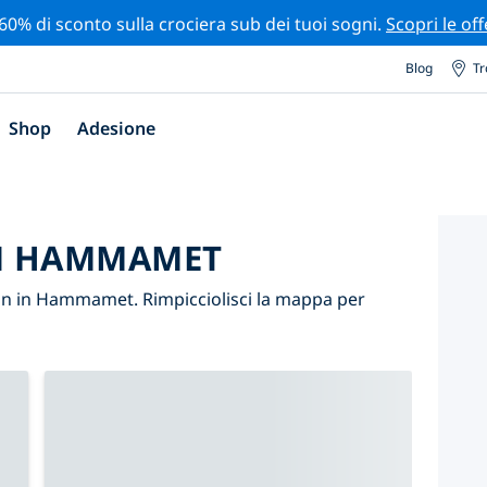
 60% di sconto sulla crociera sub dei tuoi sogni.
Scopri le off
Blog
Tr
Shop
Adesione
IN HAMMAMET
 in in Hammamet. Rimpicciolisci la mappa per