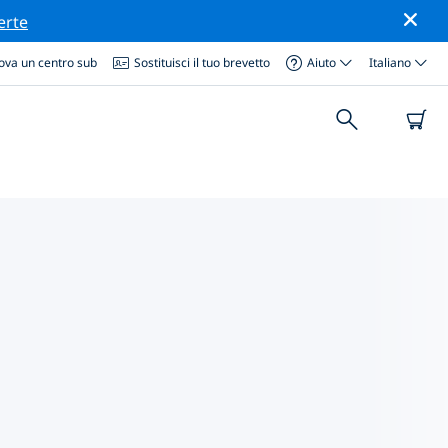
erte
ova un centro sub
Sostituisci il tuo brevetto
Aiuto
Italiano