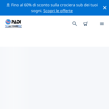
🚢 Fino al 60% di sconto sulla crociera sub dei tuoi
sogni.
Scopri le offerte
CENTRI SUB PADI PORTO RAFTI
Sembra che non ci siano centri sub PADI in Porto Rafti.
Rimpicciolisci la mappa per trovare i centri sub più
vicini.