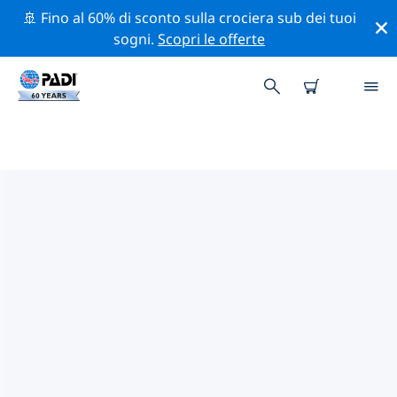
🚢 Fino al 60% di sconto sulla crociera sub dei tuoi
sogni.
Scopri le offerte
CENTRI SUB PADI IN KOS
Trova il centro sub PADI in Kos che si adatta alle tue
esigenze utilizzando i filtri sopra o la mappa
interattiva. Tutti i nostri centri sub in Kos offrono una
formazione eccezionale, numerose attività divertenti e
aderiscono ai severi standard di qualità PADI.